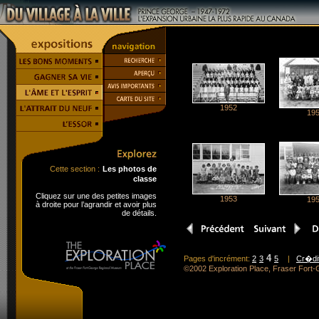
1952
19
Cette section :
Les photos de
classe
Cliquez sur une des petites images
1953
19
à droite pour l’agrandir et avoir plus
de détails.
4
Pages d'incrément:
2
3
5
|
Cr�dit
©2002 Exploration Place, Fraser For