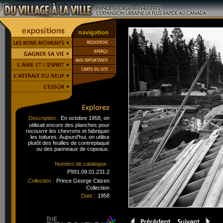
Description :
En octobre 1958, on
utilisait encore des planches pour
recouvrir les chevrons et fabriquer
les toitures. Aujourd’hui, on utilise
plutôt des feuilles de contreplaqué
ou des panneaux de copeaux.
Numéro de catalogue :
P991.09.01.231.2
Collection :
Prince George Citizen
Collection
Date :
1958